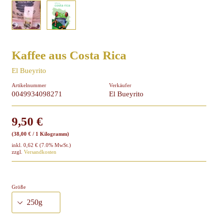
Über mich
Kaffee aus Costa Rica
El Bueyrito
Artikelnummer
Verkäufer
0049934098271
El Bueyrito
9,50 €
(38,00 € / 1 Kilogramm)
inkl.
0,62 €
(7.0% MwSt.)
zzgl.
Versandkosten
Größe